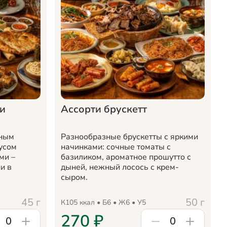
 и
Ассорти брускетт
жным
Разнообразные брускетты с яркими
усом
начинками: сочные томаты с
ми –
базиликом, ароматное прошутто с
и в
дыней, нежный лосось с крем-
сыром.
45
г
50
г
К
105
ккал • Б
6
• Ж
6
• У
5
270
₽
0
0