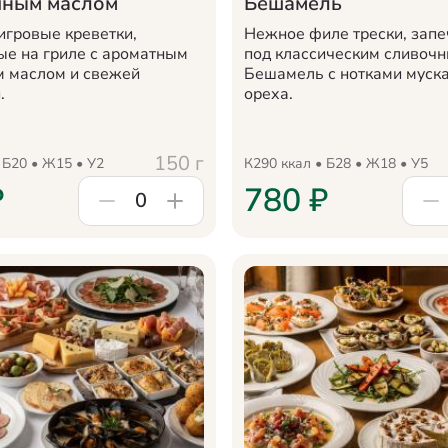
чным маслом
Бешамель
игровые креветки,
Нежное филе трески, зап
е на гриле с ароматным
под классическим сливоч
 маслом и свежей
Бешамель с нотками муск
.
ореха.
150
г
 Б
20
• Ж
15
• У
2
К
290
ккал • Б
28
• Ж
18
• У
5
₽
780
₽
0