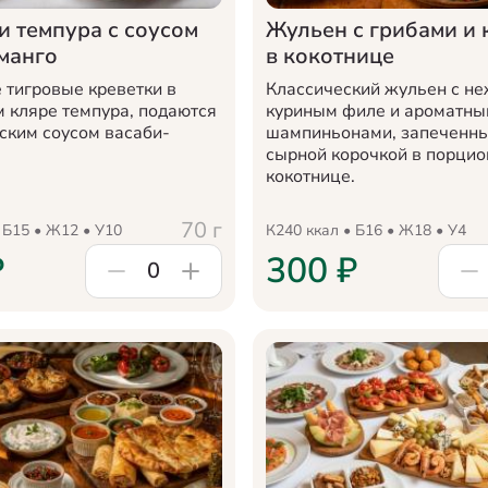
и темпура с соусом
Жульен с грибами и 
манго
в кокотнице
 тигровые креветки в
Классический жульен с н
 кляре темпура, подаются
куриным филе и ароматн
еским соусом васаби-
шампиньонами, запеченны
сырной корочкой в порцио
кокотнице.
70
г
 Б
15
• Ж
12
• У
10
К
240
ккал • Б
16
• Ж
18
• У
4
₽
300
₽
0