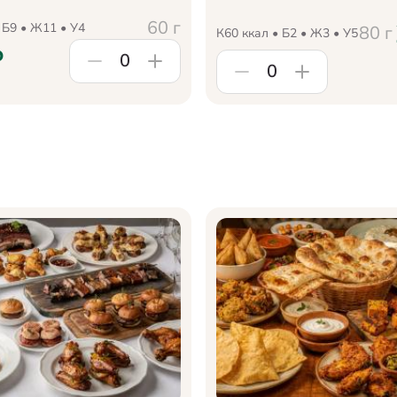
60
г
 Б
9
• Ж
11
• У
4
80
г
К
60
ккал • Б
2
• Ж
3
• У
5
₽
0
0