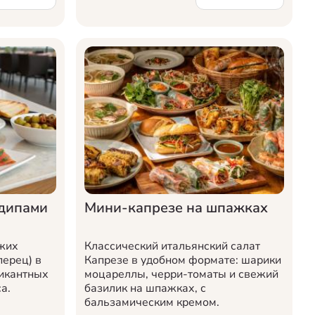
дипами
Мини-капрезе на шпажках
ежих
Классический итальянский салат
перец) в
Капрезе в удобном формате: шарики
пикантных
моцареллы, черри-томаты и свежий
а.
базилик на шпажках, с
бальзамическим кремом.