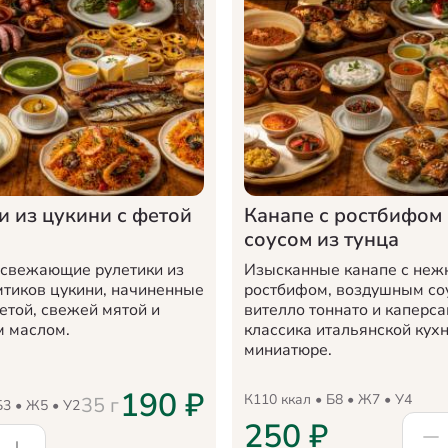
и из цукини с фетой
Канапе с ростбифом
соусом из тунца
освежающие рулетики из
Изысканные канапе с не
мтиков цукини, начиненные
ростбифом, воздушным со
етой, свежей мятой и
вителло тоннато и каперса
 маслом.
классика итальянской кухн
миниатюре.
190
₽
К
110
ккал • Б
8
• Ж
7
• У
4
35
г
Б
3
• Ж
5
• У
2
250
₽