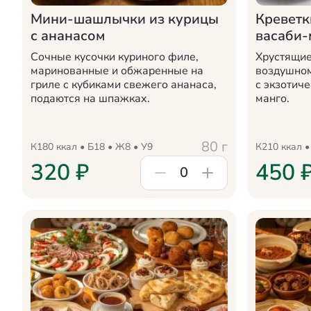
Мини-шашлычки из курицы
Креветк
с ананасом
васаби-
Сочные кусочки куриного филе,
Хрустящие
маринованные и обжаренные на
воздушном
гриле с кубиками свежего ананаса,
с экзотич
подаются на шпажках.
манго.
80
г
К
180
ккал • Б
18
• Ж
8
• У
9
К
210
ккал •
320
₽
450
0