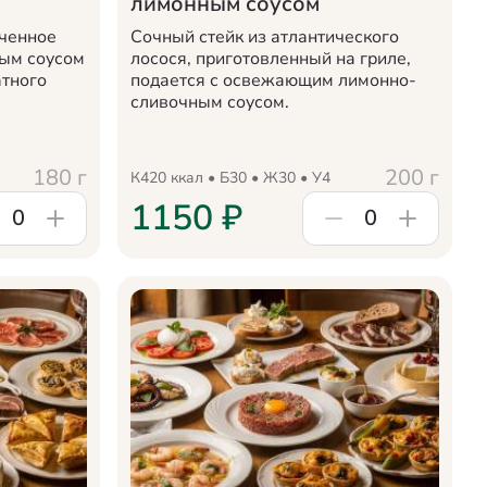
лимонным соусом
еченное
Сочный стейк из атлантического
ным соусом
лосося, приготовленный на гриле,
атного
подается с освежающим лимонно-
сливочным соусом.
180
г
200
г
К
420
ккал • Б
30
• Ж
30
• У
4
1150
₽
0
0