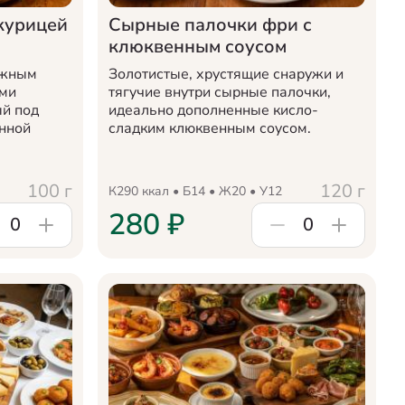
курицей
Сырные палочки фри с
клюквенным соусом
ежным
Золотистые, хрустящие снаружи и
ыми
тягучие внутри сырные палочки,
й под
идеально дополненные кисло-
нной
сладким клюквенным соусом.
100
г
120
г
К
290
ккал • Б
14
• Ж
20
• У
12
280
₽
0
0