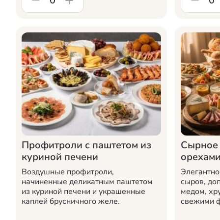
0
0
Профитроли с паштетом из
Сырное 
куриной печени
орехам
Воздушные профитроли,
Элегантно
начиненные деликатным паштетом
сыров, до
из куриной печени и украшенные
медом, хр
каплей брусничного желе.
свежими ф