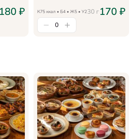
180
₽
170
₽
30
г
К
75
ккал • Б
4
• Ж
5
• У
2
0