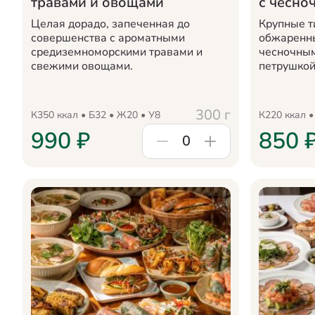
травами и овощами
с чесно
Целая дорадо, запеченная до
Крупные т
совершенства с ароматными
обжаренны
средиземноморскими травами и
чесночным
свежими овощами.
петрушкой
300
г
К
350
ккал • Б
32
• Ж
20
• У
8
К
220
ккал •
990
₽
850
0