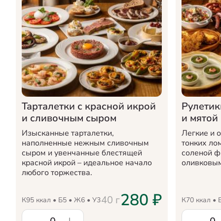
Тарталетки с красной икрой
Рулетик
и сливочным сыром
и мятой
Изысканные тарталетки,
Легкие и 
наполненные нежным сливочным
тонких ло
сыром и увенчанные блестящей
соленой ф
красной икрой – идеальное начало
оливковым
любого торжества.
280
₽
40
г
К
95
ккал • Б
5
• Ж
6
• У
3
К
70
ккал • 