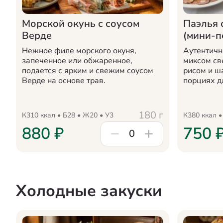
Морской окунь с соусом
Паэлья 
Верде
(мини-п
Нежное филе морского окуня,
Аутентичн
запеченное или обжаренное,
миксом св
подается с ярким и свежим соусом
рисом и ш
Верде на основе трав.
порциях д
180
г
К
310
ккал • Б
28
• Ж
20
• У
3
К
380
ккал •
880
₽
750
0
Холодные закуски