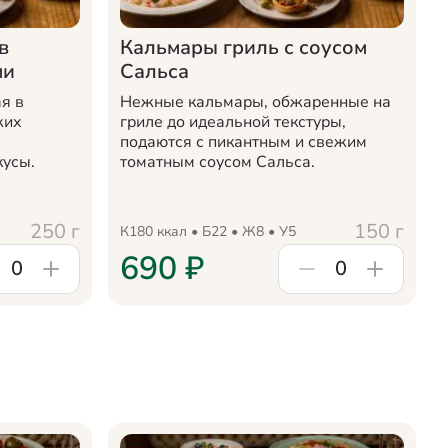
в
Кальмары гриль с соусом
ми
Сальса
я в
Нежные кальмары, обжаренные на
жих
гриле до идеальной текстуры,
подаются с пикантным и свежим
кусы.
томатным соусом Сальса.
250
г
150
г
К
180
ккал • Б
22
• Ж
8
• У
5
690
₽
0
0