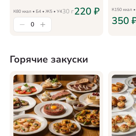
220
₽
К
150
ккал •
30
г
К
80
ккал • Б
4
• Ж
5
• У
4
350
0
Горячие закуски