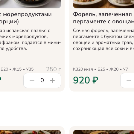
с морепродуктами
Форель, запеченная 
орции)
пергаменте с овоща
ая испанская паэлья с
Сочная форель, запеченна
ежих морепродуктов,
пергаменте с букетом све
афраном, подается в мини-
овощей и ароматных трав,
ля удобства.
сохраняющая все соки и в
250
г
 Б
20
• Ж
15
• У
35
К
320
ккал • Б
25
• Ж
20
• У
7
₽
920
₽
0