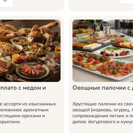
плато с медом и
Овощные палочки с 
и
е ассорти из изысканных
Хрустящие палочки из св
полненное ароматным
овощей (морковь, огурец, 
устящими орехами и
сопровождении легких и 
руктами.
дипов: йогуртового и хумус