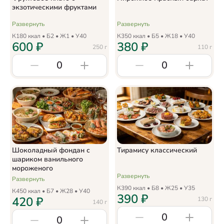
экзотическими фруктами
Развернуть
Развернуть
К
180
ккал • Б
2
• Ж
1
• У
40
К
350
ккал • Б
5
• Ж
18
• У
40
600
₽
380
₽
250
г
110
г
0
0
Шоколадный фондан с
Тирамису классический
шариком ванильного
мороженого
Развернуть
Развернуть
К
390
ккал • Б
8
• Ж
25
• У
35
К
450
ккал • Б
7
• Ж
28
• У
40
390
₽
420
₽
130
г
140
г
0
0