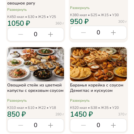
овощное рагу
Развернуть
Развернуть
К
380
ккал • Б
25
• Ж
15
• У
30
К
450
ккал • Б
30
• Ж
25
• У
25
950
₽
1050
₽
300
г
360
г
0
0
Овощной стейк из цветной
Баранья корейка с соусом
капусты с ореховым соусом
Демиглас и кускусом
Развернуть
Развернуть
К
310
ккал • Б
10
• Ж
22
• У
18
К
520
ккал • Б
38
• Ж
35
• У
20
850
₽
1450
₽
280
г
370
г
0
0