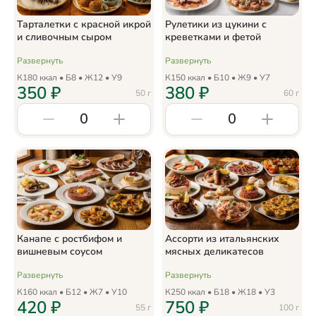
Тарталетки с красной икрой
Рулетики из цукини с
и сливочным сыром
креветками и фетой
Развернуть
Развернуть
К
180
ккал • Б
8
• Ж
12
• У
9
К
150
ккал • Б
10
• Ж
9
• У
7
350
₽
380
₽
50
г
60
г
0
0
Канапе с ростбифом и
Ассорти из итальянских
вишневым соусом
мясных деликатесов
Развернуть
Развернуть
К
160
ккал • Б
12
• Ж
7
• У
10
К
250
ккал • Б
18
• Ж
18
• У
3
420
₽
750
₽
55
г
100
г