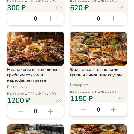
К
260
ккал • Б
10
• Ж
15
• У
25
К
210
ккал • Б
18
• Ж
12
• У
5
300
₽
620
₽
120
г
80
г
0
0
Медальоны из говядины с
Филе лосося с овощами
грибным соусом и
гриль и лимонным соусом
картофелем гратен
Развернуть
Развернуть
К
420
ккал • Б
30
• Ж
28
• У
12
К
480
ккал • Б
35
• Ж
30
• У
20
1150
₽
1200
₽
300
г
350
г
0
0