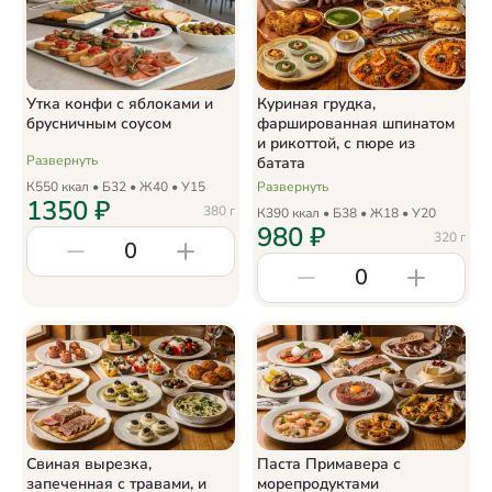
Утка конфи с яблоками и
Куриная грудка,
брусничным соусом
фаршированная шпинатом
и рикоттой, с пюре из
Развернуть
батата
К
550
ккал • Б
32
• Ж
40
• У
15
Развернуть
1350
₽
380
г
К
390
ккал • Б
38
• Ж
18
• У
20
980
₽
320
г
0
0
Свиная вырезка,
Паста Примавера с
запеченная с травами, и
морепродуктами