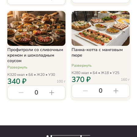
Профитроли со сливочным
Панна-котта с манговым
кремом и шоколадным
пюре
соусом
Развернуть
Развернуть
К
280
ккал • Б
4
• Ж
18
• У
25
К
320
ккал • Б
6
• Ж
20
• У
30
370
₽
340
₽
160
г
100
г
0
0