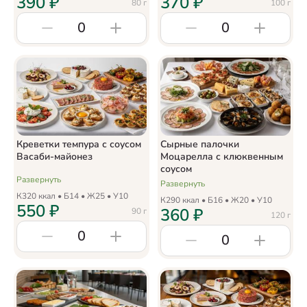
390
₽
370
₽
80
г
100
г
0
0
Креветки темпура с соусом
Сырные палочки
Васаби-майонез
Моцарелла с клюквенным
соусом
Развернуть
Развернуть
К
320
ккал • Б
14
• Ж
25
• У
10
К
290
ккал • Б
16
• Ж
20
• У
10
550
₽
360
₽
90
г
120
г
0
0