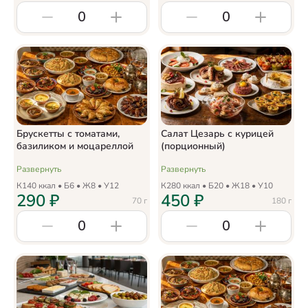
0
0
Брускетты с томатами,
Салат Цезарь с курицей
базиликом и моцареллой
(порционный)
Развернуть
Развернуть
К
140
ккал • Б
6
• Ж
8
• У
12
К
280
ккал • Б
20
• Ж
18
• У
10
290
₽
450
₽
70
г
180
г
0
0