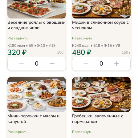
Весенние роллы с овощами
Мидии в сливочном соусе с
и сладким чили
чесноком
Развернуть
Развернуть
К
180
ккал • Б
5
• Ж
10
• У
18
К
240
ккал • Б
18
• Ж
15
• У
8
320
₽
480
₽
100
г
150
г
0
0
Мини-пирожки с мясом и
Гребешки, запеченные с
капустой
пармезаном
Развернуть
Развернуть