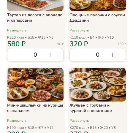
Тартар из лосося с авокадо
Овощные палочки с соусом
и каперсами
Дзадзики
Развернуть
Развернуть
К
220
ккал • Б
15
• Ж
15
• У
6
К
110
ккал • Б
4
• Ж
6
• У
10
580
₽
320
₽
90
г
150
г
0
0
Мини-шашлычки из курицы
Жульен с грибами и
с ананасом
курицей в кокотнице
Развернуть
Развернуть
К
190
ккал • Б
18
• Ж
7
• У
12
К
270
ккал • Б
15
• Ж
20
• У
8