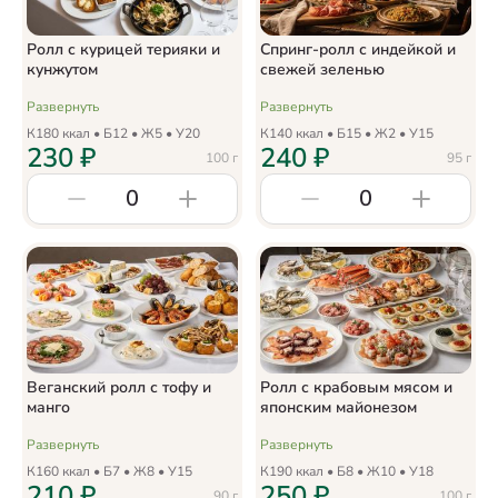
Ролл с курицей терияки и
Спринг-ролл с индейкой и
кунжутом
свежей зеленью
Развернуть
Развернуть
К
180
ккал • Б
12
• Ж
5
• У
20
К
140
ккал • Б
15
• Ж
2
• У
15
230
₽
240
₽
100
г
95
г
0
0
Веганский ролл с тофу и
Ролл с крабовым мясом и
манго
японским майонезом
Развернуть
Развернуть
К
160
ккал • Б
7
• Ж
8
• У
15
К
190
ккал • Б
8
• Ж
10
• У
18
210
₽
250
₽
90
г
100
г