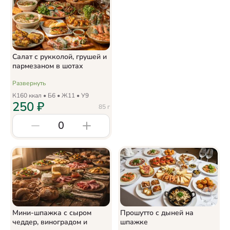
Салат с рукколой, грушей и
пармезаном в шотах
Развернуть
К
160
ккал • Б
6
• Ж
11
• У
9
250
₽
85
г
0
Мини-шпажка с сыром
Прошутто с дыней на
чеддер, виноградом и
шпажке