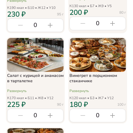
Развернуть
К
130
ккал • Б
7
• Ж
9
• У
5
К
190
ккал • Б
10
• Ж
12
• У
10
200
₽
230
₽
80
г
95
г
0
0
Салат с курицей и ананасом
Винегрет в порционном
в тарталетке
стаканчике
Развернуть
Развернуть
К
170
ккал • Б
11
• Ж
8
• У
12
К
120
ккал • Б
3
• Ж
7
• У
12
225
₽
180
₽
90
г
100
г
0
0