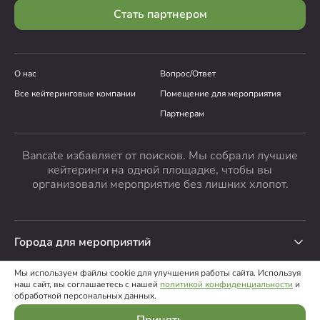
Стать партнером
О нас
Вопрос/Ответ
Все кейтеринговые компании
Помещение для мероприятия
Партнерам
Bancate избавляет от поисков. Мы собрали лучшие
кейтеринги на одной площадке, чтобы вы
организовали мероприятие без лишних хлопот.
Города для мероприятий
Мы используем файлы cookie для улучшения работы сайта. Используя
наш сайт, вы соглашаетесь с нашей
политикой конфиденциальности
и
0
0
Позиций:
Сумма, ₽:
ООО “Банкейт”
,
2026
обработкой персональных данных.
Пользовательское соглашение
Политика конфиденциальности
Выберите блюдо