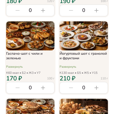
180
₽
190
₽
120
г
100
г
0
0
Гаспачо-шот с чили и
Йогуртовый шот с гранолой
зеленью
и фруктами
Развернуть
Развернуть
К
60
ккал • Б
2
• Ж
3
• У
7
К
130
ккал • Б
5
• Ж
5
• У
15
170
₽
210
₽
100
г
110
г
0
0