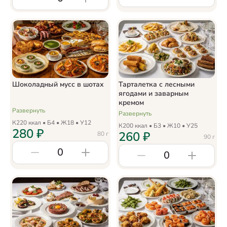
Шоколадный мусс в шотах
Тарталетка с лесными
ягодами и заварным
кремом
Развернуть
Развернуть
К
220
ккал • Б
4
• Ж
18
• У
12
К
200
ккал • Б
3
• Ж
10
• У
25
280
₽
260
₽
80
г
90
г
0
0