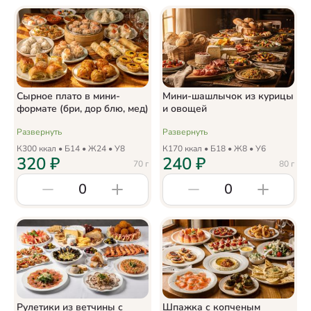
Сырное плато в мини-
Мини-шашлычок из курицы
формате (бри, дор блю, мед)
и овощей
Развернуть
Развернуть
К
300
ккал • Б
14
• Ж
24
• У
8
К
170
ккал • Б
18
• Ж
8
• У
6
320
₽
240
₽
70
г
80
г
0
0
Рулетики из ветчины с
Шпажка с копченым