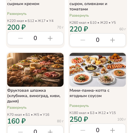
сырным кремом
сыром, оливками и
томатами
Развернуть
Развернуть
К
220
ккал • Б
12
• Ж
17
• У
4
К
260
ккал • Б
10
• Ж
20
• У
5
200
₽
220
₽
70
г
60
г
0
0
Фруктовая шпажка
Мини-панна-котта с
(клубника, виноград, киви,
ягодным соусом
дыня)
Развернуть
Развернуть
К
180
ккал • Б
3
• Ж
12
• У
15
К
70
ккал • Б
1
• Ж
5
• У
16
250
₽
160
₽
100
г
80
г
0
0