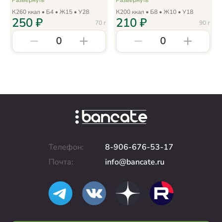
Развернуть
Развернуть
К
260
ккал • Б
4
• Ж
15
• У
28
К
200
ккал • Б
8
• Ж
10
• У
18
250
₽
210
₽
70
г
90
г
0
0
Телефон:
8-906-676-53-17
Почта:
info@bancate.ru