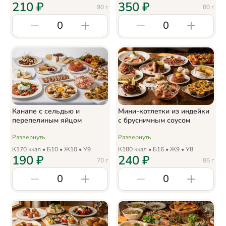
210
₽
350
₽
90
г
80
г
0
0
Канапе с сельдью и
Мини-котлетки из индейки
перепелиным яйцом
с брусничным соусом
Развернуть
Развернуть
К
170
ккал • Б
10
• Ж
10
• У
9
К
180
ккал • Б
16
• Ж
9
• У
8
190
₽
240
₽
70
г
85
г
0
0