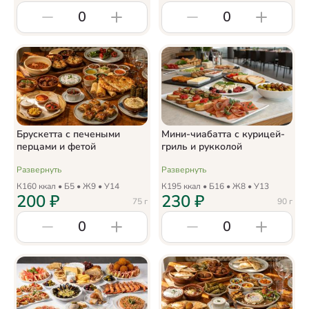
0
0
Брускетта с печеными
Мини-чиабатта с курицей-
перцами и фетой
гриль и рукколой
Развернуть
Развернуть
К
160
ккал • Б
5
• Ж
9
• У
14
К
195
ккал • Б
16
• Ж
8
• У
13
200
₽
230
₽
75
г
90
г
0
0