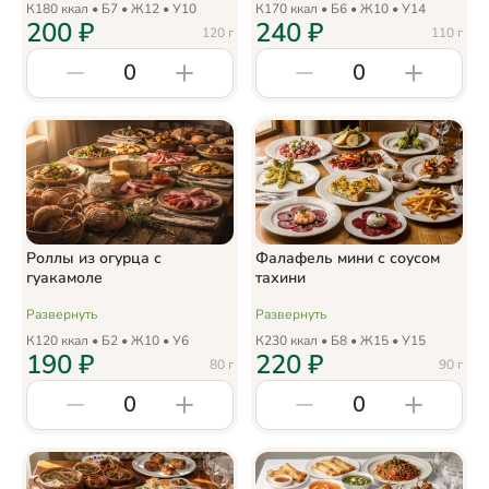
К
180
ккал • Б
7
• Ж
12
• У
10
К
170
ккал • Б
6
• Ж
10
• У
14
200
₽
240
₽
120
г
110
г
0
0
Роллы из огурца с
Фалафель мини с соусом
гуакамоле
тахини
Развернуть
Развернуть
К
120
ккал • Б
2
• Ж
10
• У
6
К
230
ккал • Б
8
• Ж
15
• У
15
190
₽
220
₽
80
г
90
г
0
0