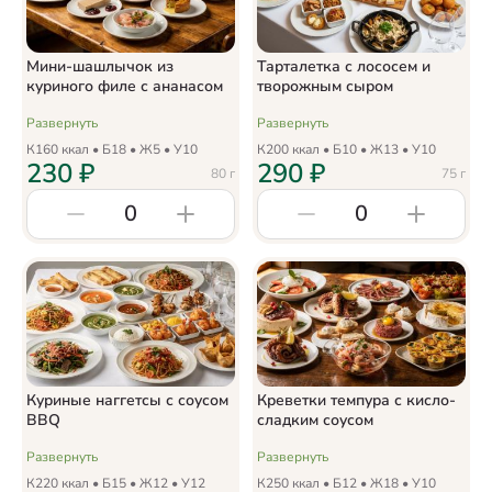
Мини-шашлычок из
Тарталетка с лососем и
куриного филе с ананасом
творожным сыром
Развернуть
Развернуть
К
160
ккал • Б
18
• Ж
5
• У
10
К
200
ккал • Б
10
• Ж
13
• У
10
230
₽
290
₽
80
г
75
г
0
0
Куриные наггетсы с соусом
Креветки темпура с кисло-
BBQ
сладким соусом
Развернуть
Развернуть
К
220
ккал • Б
15
• Ж
12
• У
12
К
250
ккал • Б
12
• Ж
18
• У
10