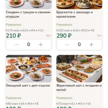
Сэндвич с тунцом и свежим
Брускетта с авокадо и
огурцом
креветками
Развернуть
Развернуть
К
175
ккал • Б
10
• Ж
4
• У
12
К
220
ккал • Б
10
• Ж
15
• У
9
210
₽
290
₽
80
г
70
г
0
0
Овощной шот с дип-соусом
Фруктовый шот с ягодами и
мятой
Развернуть
Развернуть
К
85
ккал • Б
4
• Ж
4
• У
8
К
70
ккал • Б
1
• Ж
5
• У
16