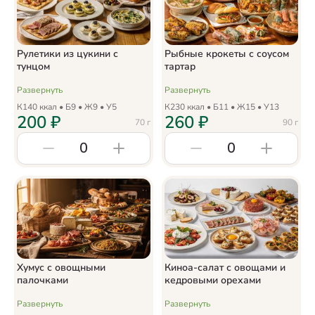
Рулетики из цукини с
Рыбные крокеты с соусом
тунцом
тартар
Развернуть
Развернуть
К
140
ккал • Б
9
• Ж
9
• У
5
К
230
ккал • Б
11
• Ж
15
• У
13
200
₽
260
₽
70
г
90
г
0
0
Хумус с овощными
Киноа-салат с овощами и
палочками
кедровыми орехами
Развернуть
Развернуть