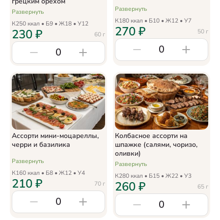
грецким орехом
Развернуть
Развернуть
К
180
ккал • Б
10
• Ж
12
• У
7
К
250
ккал • Б
9
• Ж
18
• У
12
270
₽
230
₽
50
г
60
г
0
0
Ассорти мини-моцареллы,
Колбасное ассорти на
черри и базилика
шпажке (салями, чоризо,
оливки)
Развернуть
Развернуть
К
160
ккал • Б
8
• Ж
12
• У
4
К
280
ккал • Б
15
• Ж
22
• У
3
210
₽
260
₽
70
г
65
г
0
0