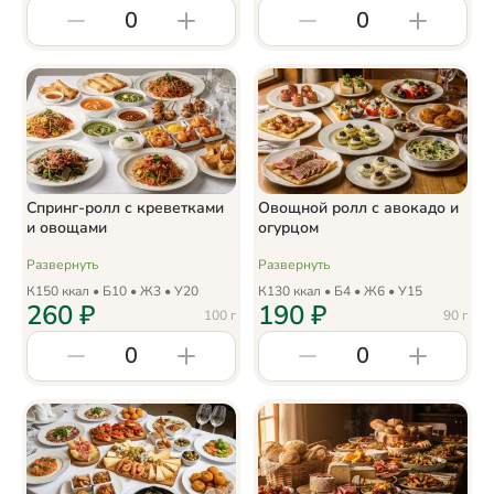
0
0
Спринг-ролл с креветками
Овощной ролл с авокадо и
и овощами
огурцом
Развернуть
Развернуть
К
150
ккал • Б
10
• Ж
3
• У
20
К
130
ккал • Б
4
• Ж
6
• У
15
260
₽
190
₽
100
г
90
г
0
0