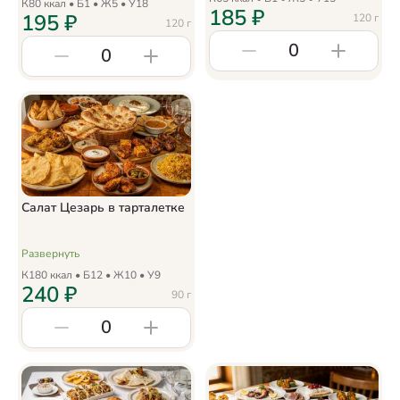
К
80
ккал • Б
1
• Ж
5
• У
18
185
₽
195
₽
120
г
120
г
0
0
Салат Цезарь в тарталетке
Развернуть
К
180
ккал • Б
12
• Ж
10
• У
9
240
₽
90
г
0