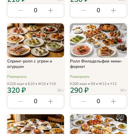
0
0
Спринг-ролл с угрем и
Ролл Филадельфия мини-
огурцом
формат
Развернуть
Развернуть
К
220
ккал • Б
10
• Ж
15
• У
10
К
200
ккал • Б
9
• Ж
13
• У
12
320
₽
290
₽
85
г
90
г
0
0