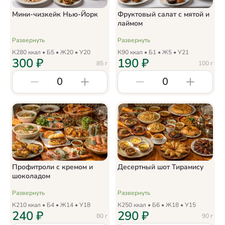
Мини-чизкейк Нью-Йорк
Фруктовый салат с мятой и
лаймом
Развернуть
Развернуть
К
280
ккал • Б
5
• Ж
20
• У
20
К
90
ккал • Б
1
• Ж
5
• У
21
300
₽
190
₽
85
г
100
г
0
0
Профитроли с кремом и
Десертный шот Тирамису
шоколадом
Развернуть
Развернуть
К
210
ккал • Б
4
• Ж
14
• У
18
К
250
ккал • Б
6
• Ж
18
• У
15
240
₽
290
₽
80
г
90
г