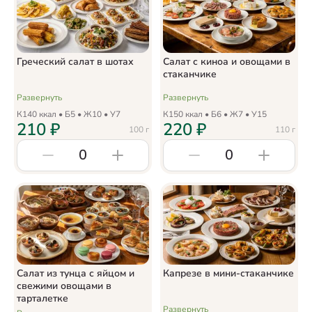
Греческий салат в шотах
Салат с киноа и овощами в
стаканчике
Развернуть
Развернуть
К
140
ккал • Б
5
• Ж
10
• У
7
К
150
ккал • Б
6
• Ж
7
• У
15
210
₽
220
₽
100
г
110
г
0
0
Салат из тунца с яйцом и
Капрезе в мини-стаканчике
свежими овощами в
тарталетке
Развернуть