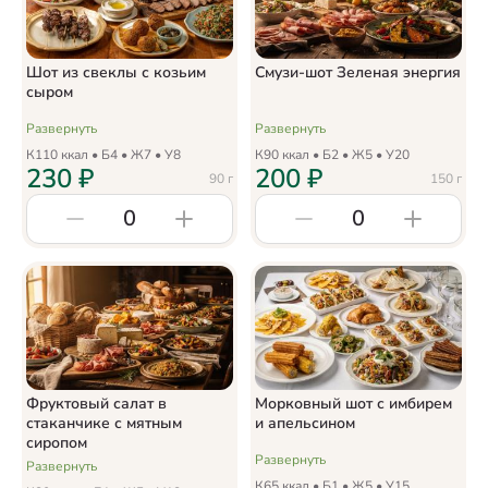
Шот из свеклы с козьим
Смузи-шот Зеленая энергия
сыром
Развернуть
Развернуть
К
110
ккал • Б
4
• Ж
7
• У
8
К
90
ккал • Б
2
• Ж
5
• У
20
230
₽
200
₽
90
г
150
г
0
0
Фруктовый салат в
Морковный шот с имбирем
стаканчике с мятным
и апельсином
сиропом
Развернуть
Развернуть
К
65
ккал • Б
1
• Ж
5
• У
15