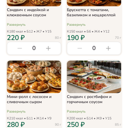
Сэндвич с индейкой и
Брускетта с томатами,
клюквенным соусом
базиликом и моцареллой
Развернуть
Развернуть
К
180
ккал • Б
12
• Ж
7
• У
15
К
150
ккал • Б
6
• Ж
4
• У
12
220
₽
190
₽
80
г
70
г
0
0
Мини-ролл с лососем и
Сэндвич с ростбифом и
сливочным сыром
горчичным соусом
Развернуть
Развернуть
К
210
ккал • Б
11
• Ж
14
• У
9
К
200
ккал • Б
14
• Ж
9
• У
15
280
₽
250
₽
90
г
85
г