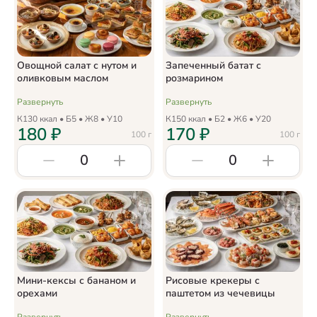
Овощной салат с нутом и
Запеченный батат с
оливковым маслом
розмарином
Развернуть
Развернуть
К
130
ккал • Б
5
• Ж
8
• У
10
К
150
ккал • Б
2
• Ж
6
• У
20
180
₽
170
₽
100
г
100
г
0
0
Мини-кексы с бананом и
Рисовые крекеры с
орехами
паштетом из чечевицы