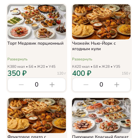
Торт Медовик порционный
Чизкейк Нью-Йорк с
ягодным кули
Развернуть
Развернуть
К
380
ккал • Б
6
• Ж
20
• У
45
К
420
ккал • Б
8
• Ж
28
• У
35
350
₽
400
₽
120
г
150
г
0
0
Фруктовое плато с
Пирожное Красный бархат