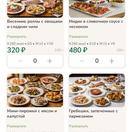
Весенние роллы с овощами
Мидии в сливочном соусе с
и сладким чили
чесноком
Развернуть
Развернуть
К
180
ккал • Б
5
• Ж
10
• У
18
К
240
ккал • Б
18
• Ж
15
• У
8
320
₽
480
₽
100
г
150
г
0
0
Мини-пирожки с мясом и
Гребешки, запеченные с
капустой
пармезаном
Развернуть
Развернуть