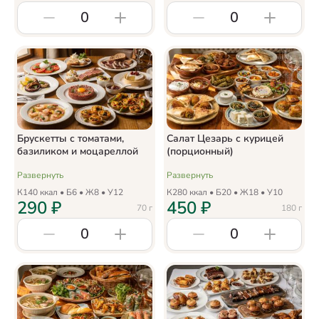
0
0
Брускетты с томатами,
Салат Цезарь с курицей
базиликом и моцареллой
(порционный)
Развернуть
Развернуть
К
140
ккал • Б
6
• Ж
8
• У
12
К
280
ккал • Б
20
• Ж
18
• У
10
290
₽
450
₽
70
г
180
г
0
0