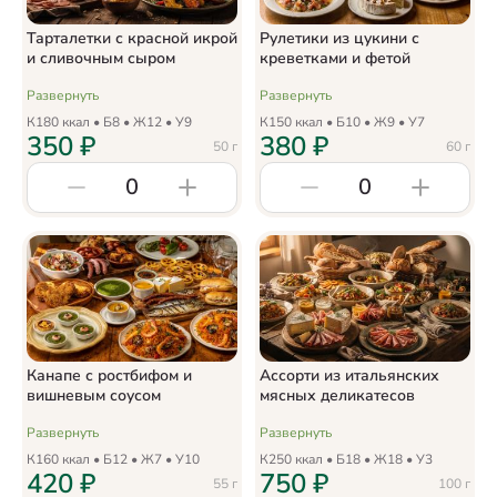
Тарталетки с красной икрой
Рулетики из цукини с
и сливочным сыром
креветками и фетой
Развернуть
Развернуть
К
180
ккал • Б
8
• Ж
12
• У
9
К
150
ккал • Б
10
• Ж
9
• У
7
350
₽
380
₽
50
г
60
г
0
0
Канапе с ростбифом и
Ассорти из итальянских
вишневым соусом
мясных деликатесов
Развернуть
Развернуть
К
160
ккал • Б
12
• Ж
7
• У
10
К
250
ккал • Б
18
• Ж
18
• У
3
420
₽
750
₽
55
г
100
г