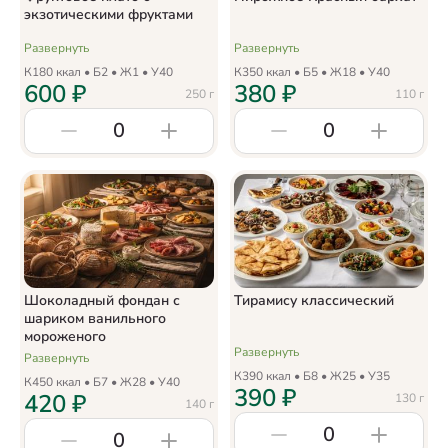
экзотическими фруктами
Развернуть
Развернуть
К
180
ккал • Б
2
• Ж
1
• У
40
К
350
ккал • Б
5
• Ж
18
• У
40
600
₽
380
₽
250
г
110
г
0
0
Шоколадный фондан с
Тирамису классический
шариком ванильного
мороженого
Развернуть
Развернуть
К
390
ккал • Б
8
• Ж
25
• У
35
К
450
ккал • Б
7
• Ж
28
• У
40
390
₽
420
₽
130
г
140
г
0
0