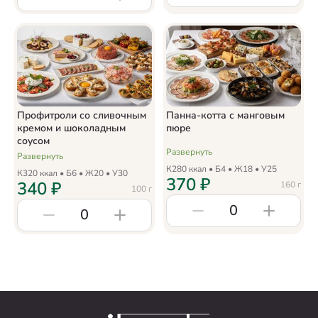
Профитроли со сливочным
Панна-котта с манговым
кремом и шоколадным
пюре
соусом
Развернуть
Развернуть
К
280
ккал • Б
4
• Ж
18
• У
25
К
320
ккал • Б
6
• Ж
20
• У
30
370
₽
340
₽
160
г
100
г
0
0