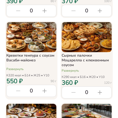
390
₽
370
₽
80
г
100
г
0
0
Креветки темпура с соусом
Сырные палочки
Васаби-майонез
Моцарелла с клюквенным
соусом
Развернуть
Развернуть
К
320
ккал • Б
14
• Ж
25
• У
10
К
290
ккал • Б
16
• Ж
20
• У
10
550
₽
360
₽
90
г
120
г
0
0