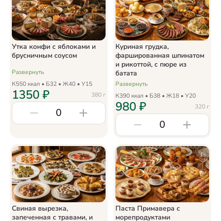
Утка конфи с яблоками и
Куриная грудка,
брусничным соусом
фаршированная шпинатом
и рикоттой, с пюре из
Развернуть
батата
К
550
ккал • Б
32
• Ж
40
• У
15
Развернуть
1350
₽
380
г
К
390
ккал • Б
38
• Ж
18
• У
20
980
₽
320
г
0
0
Свиная вырезка,
Паста Примавера с
запеченная с травами, и
морепродуктами