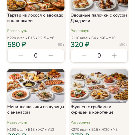
Тартар из лосося с авокадо
Овощные палочки с соусом
и каперсами
Дзадзики
Развернуть
Развернуть
К
220
ккал • Б
15
• Ж
15
• У
6
К
110
ккал • Б
4
• Ж
6
• У
10
580
₽
320
₽
90
г
150
г
0
0
Мини-шашлычки из курицы
Жульен с грибами и
с ананасом
курицей в кокотнице
Развернуть
Развернуть
К
190
ккал • Б
18
• Ж
7
• У
12
К
270
ккал • Б
15
• Ж
20
• У
8