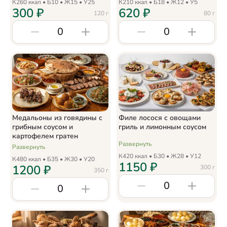
К
260
ккал • Б
10
• Ж
15
• У
25
К
210
ккал • Б
18
• Ж
12
• У
5
300
₽
620
₽
120
г
80
г
0
0
Медальоны из говядины с
Филе лосося с овощами
грибным соусом и
гриль и лимонным соусом
картофелем гратен
Развернуть
Развернуть
К
420
ккал • Б
30
• Ж
28
• У
12
К
480
ккал • Б
35
• Ж
30
• У
20
1150
₽
1200
₽
300
г
350
г
0
0