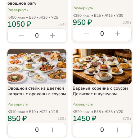
овощное рагу
Развернуть
Развернуть
К
380
ккал • Б
25
• Ж
15
• У
30
К
450
ккал • Б
30
• Ж
25
• У
25
950
₽
1050
₽
300
г
360
г
0
0
Овощной стейк из цветной
Баранья корейка с соусом
капусты с ореховым соусом
Демиглас и кускусом
Развернуть
Развернуть
К
310
ккал • Б
10
• Ж
22
• У
18
К
520
ккал • Б
38
• Ж
35
• У
20
850
₽
1450
₽
280
г
370
г
0
0