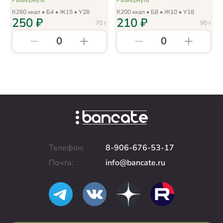
Развернуть
Развернуть
К
260
ккал • Б
4
• Ж
15
• У
28
К
200
ккал • Б
8
• Ж
10
• У
18
250
₽
210
₽
70
г
90
г
0
0
Телефон:
8-906-676-53-17
Почта:
info@bancate.ru