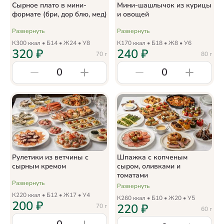
Сырное плато в мини-
Мини-шашлычок из курицы
формате (бри, дор блю, мед)
и овощей
Развернуть
Развернуть
К
300
ккал • Б
14
• Ж
24
• У
8
К
170
ккал • Б
18
• Ж
8
• У
6
320
₽
240
₽
70
г
80
г
0
0
Рулетики из ветчины с
Шпажка с копченым
сырным кремом
сыром, оливками и
томатами
Развернуть
Развернуть
К
220
ккал • Б
12
• Ж
17
• У
4
К
260
ккал • Б
10
• Ж
20
• У
5
200
₽
220
₽
70
г
60
г