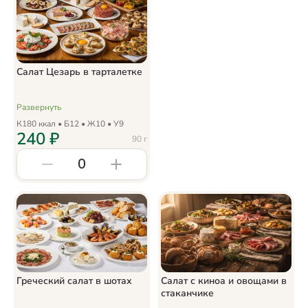
Салат Цезарь в тарталетке
Развернуть
К
180
ккал • Б
12
• Ж
10
• У
9
240
₽
90
г
0
Греческий салат в шотах
Салат с киноа и овощами в
стаканчике