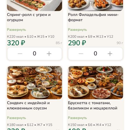
Спринг-ролл с угрем и
Ролл Филадельфия мини-
огурцом
формат
Развернуть
Развернуть
К
220
ккал • Б
10
• Ж
15
• У
10
К
200
ккал • Б
9
• Ж
13
• У
12
320
₽
290
₽
85
г
90
г
0
0
Сэндвич с индейкой и
Брускетта с томатами,
клюквенным соусом
базиликом и моцареллой
Развернуть
Развернуть
К
180
ккал • Б
12
• Ж
7
• У
15
К
150
ккал • Б
6
• Ж
4
• У
12