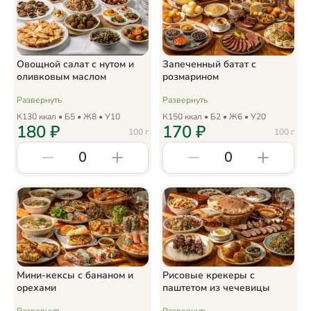
Овощной салат с нутом и
Запеченный батат с
оливковым маслом
розмарином
Развернуть
Развернуть
К
130
ккал • Б
5
• Ж
8
• У
10
К
150
ккал • Б
2
• Ж
6
• У
20
180
₽
170
₽
100
г
100
г
0
0
Мини-кексы с бананом и
Рисовые крекеры с
орехами
паштетом из чечевицы