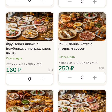
0
0
Фруктовая шпажка
Мини-панна-котта с
(клубника, виноград, киви,
ягодным соусом
дыня)
Развернуть
Развернуть
К
180
ккал • Б
3
• Ж
12
• У
15
К
70
ккал • Б
1
• Ж
5
• У
16
250
₽
160
₽
100
г
80
г
0
0