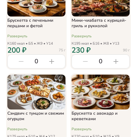
Брускетта с печеными
Мини-чиабатта с курицей-
перцами и фетой
гриль и рукколой
Развернуть
Развернуть
К
160
ккал • Б
5
• Ж
9
• У
14
К
195
ккал • Б
16
• Ж
8
• У
13
200
₽
230
₽
75
г
90
г
0
0
Сэндвич с тунцом и свежим
Брускетта с авокадо и
огурцом
креветками
Развернуть
Развернуть
К
175
ккал • Б
10
• Ж
4
• У
12
К
220
ккал • Б
10
• Ж
15
• У
9