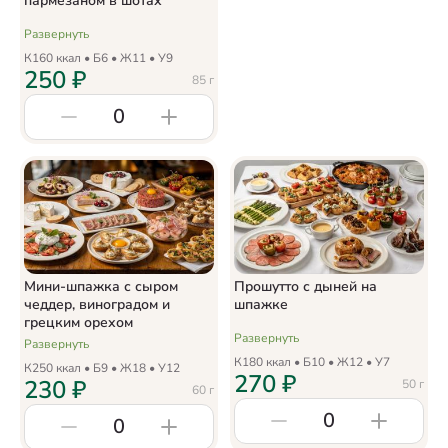
пармезаном в шотах
Развернуть
К
160
ккал • Б
6
• Ж
11
• У
9
250
₽
85
г
0
Мини-шпажка с сыром
Прошутто с дыней на
чеддер, виноградом и
шпажке
грецким орехом
Развернуть
Развернуть
К
180
ккал • Б
10
• Ж
12
• У
7
К
250
ккал • Б
9
• Ж
18
• У
12
270
₽
230
₽
50
г
60
г
0
0