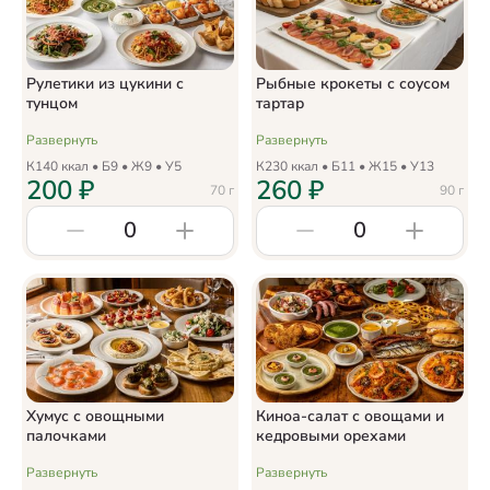
Рулетики из цукини с
Рыбные крокеты с соусом
тунцом
тартар
Развернуть
Развернуть
К
140
ккал • Б
9
• Ж
9
• У
5
К
230
ккал • Б
11
• Ж
15
• У
13
200
₽
260
₽
70
г
90
г
0
0
Хумус с овощными
Киноа-салат с овощами и
палочками
кедровыми орехами
Развернуть
Развернуть