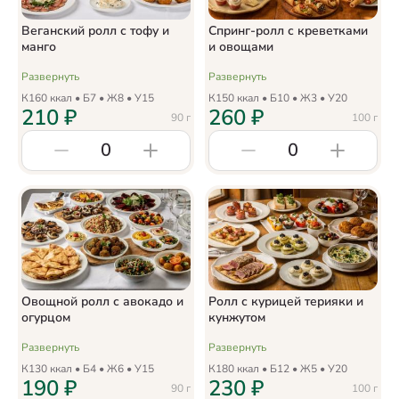
Веганский ролл с тофу и
Спринг-ролл с креветками
манго
и овощами
Развернуть
Развернуть
К
160
ккал • Б
7
• Ж
8
• У
15
К
150
ккал • Б
10
• Ж
3
• У
20
210
₽
260
₽
90
г
100
г
0
0
Овощной ролл с авокадо и
Ролл с курицей терияки и
огурцом
кунжутом
Развернуть
Развернуть
К
130
ккал • Б
4
• Ж
6
• У
15
К
180
ккал • Б
12
• Ж
5
• У
20
190
₽
230
₽
90
г
100
г