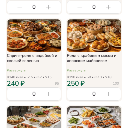
0
0
Спринг-ролл с индейкой и
Ролл с крабовым мясом и
свежей зеленью
японским майонезом
Развернуть
Развернуть
К
140
ккал • Б
15
• Ж
2
• У
15
К
190
ккал • Б
8
• Ж
10
• У
18
240
₽
250
₽
95
г
100
г
0
0