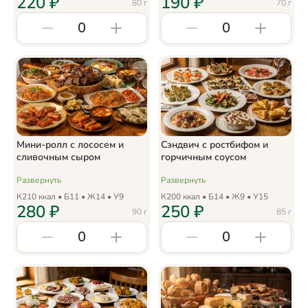
220
₽
190
₽
80
г
70
г
0
0
Мини-ролл с лососем и
Сэндвич с ростбифом и
сливочным сыром
горчичным соусом
Развернуть
Развернуть
К
210
ккал • Б
11
• Ж
14
• У
9
К
200
ккал • Б
14
• Ж
9
• У
15
280
₽
250
₽
90
г
85
г
0
0