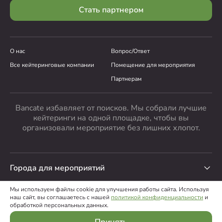
Стать партнером
О нас
Вопрос/Ответ
Все кейтеринговые компании
Помещение для мероприятия
Партнерам
Bancate избавляет от поисков. Мы собрали лучшие
кейтеринги на одной площадке, чтобы вы
организовали мероприятие без лишних хлопот.
Города для мероприятий
Мы используем файлы cookie для улучшения работы сайта. Используя
наш сайт, вы соглашаетесь с нашей
политикой конфиденциальности
и
0
0
Позиций:
Сумма, ₽:
ООО “Банкейт”
,
2026
обработкой персональных данных.
Пользовательское соглашение
Политика конфиденциальности
Выберите блюдо