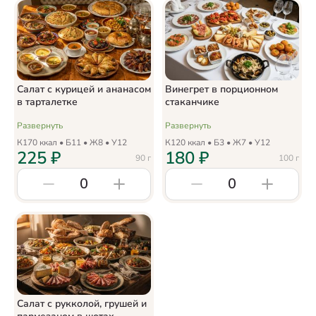
Салат с курицей и ананасом
Винегрет в порционном
в тарталетке
стаканчике
Развернуть
Развернуть
К
170
ккал • Б
11
• Ж
8
• У
12
К
120
ккал • Б
3
• Ж
7
• У
12
225
₽
180
₽
90
г
100
г
0
0
Салат с рукколой, грушей и