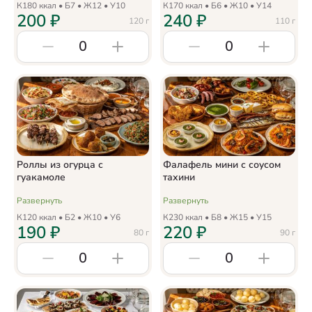
К
180
ккал • Б
7
• Ж
12
• У
10
К
170
ккал • Б
6
• Ж
10
• У
14
200
₽
240
₽
120
г
110
г
0
0
Роллы из огурца с
Фалафель мини с соусом
гуакамоле
тахини
Развернуть
Развернуть
К
120
ккал • Б
2
• Ж
10
• У
6
К
230
ккал • Б
8
• Ж
15
• У
15
190
₽
220
₽
80
г
90
г
0
0