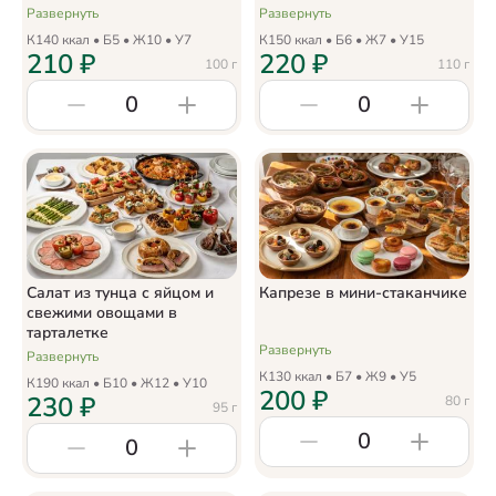
Развернуть
Развернуть
К
140
ккал • Б
5
• Ж
10
• У
7
К
150
ккал • Б
6
• Ж
7
• У
15
210
₽
220
₽
100
г
110
г
0
0
Салат из тунца с яйцом и
Капрезе в мини-стаканчике
свежими овощами в
тарталетке
Развернуть
Развернуть
К
130
ккал • Б
7
• Ж
9
• У
5
К
190
ккал • Б
10
• Ж
12
• У
10
200
₽
230
₽
80
г
95
г
0
0