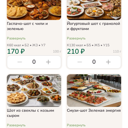
Гаспачо-шот с чили и
Йогуртовый шот с гранолой
зеленью
и фруктами
Развернуть
Развернуть
К
60
ккал • Б
2
• Ж
3
• У
7
К
130
ккал • Б
5
• Ж
5
• У
15
170
₽
210
₽
100
г
110
г
0
0
Шот из свеклы с козьим
Смузи-шот Зеленая энергия
сыром
Развернуть
Развернуть