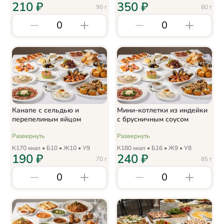
210
₽
350
₽
90
г
80
г
0
0
Канапе с сельдью и
Мини-котлетки из индейки
перепелиным яйцом
с брусничным соусом
Развернуть
Развернуть
К
170
ккал • Б
10
• Ж
10
• У
9
К
180
ккал • Б
16
• Ж
9
• У
8
190
₽
240
₽
70
г
85
г
0
0