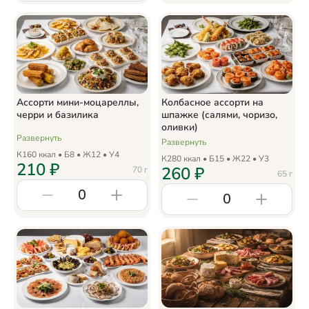
Ассорти мини-моцареллы,
Колбасное ассорти на
черри и базилика
шпажке (салями, чоризо,
оливки)
Развернуть
Развернуть
К
160
ккал • Б
8
• Ж
12
• У
4
К
280
ккал • Б
15
• Ж
22
• У
3
210
₽
260
₽
70
г
65
г
0
0