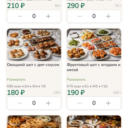
210
₽
290
₽
80
г
70
г
0
0
Овощной шот с дип-соусом
Фруктовый шот с ягодами и
мятой
Развернуть
Развернуть
К
85
ккал • Б
4
• Ж
4
• У
8
К
70
ккал • Б
1
• Ж
5
• У
16
180
₽
190
₽
120
г
100
г
0
0