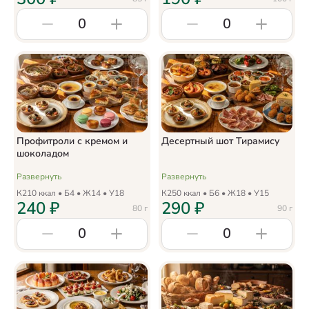
0
0
Профитроли с кремом и
Десертный шот Тирамису
шоколадом
Развернуть
Развернуть
К
210
ккал • Б
4
• Ж
14
• У
18
К
250
ккал • Б
6
• Ж
18
• У
15
240
₽
290
₽
80
г
90
г
0
0