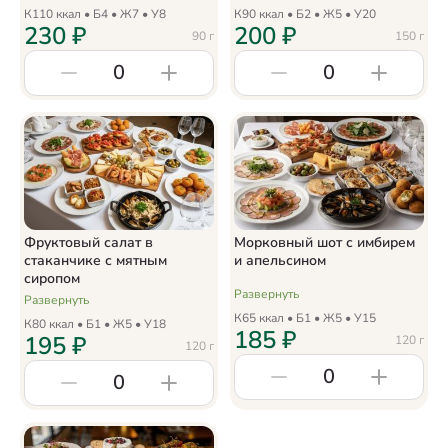
К
110
ккал • Б
4
• Ж
7
• У
8
К
90
ккал • Б
2
• Ж
5
• У
20
230
₽
200
₽
90
г
150
г
0
0
Фруктовый салат в
Морковный шот с имбирем
стаканчике с мятным
и апельсином
сиропом
Развернуть
Развернуть
К
65
ккал • Б
1
• Ж
5
• У
15
К
80
ккал • Б
1
• Ж
5
• У
18
185
₽
195
₽
120
г
120
г
0
0