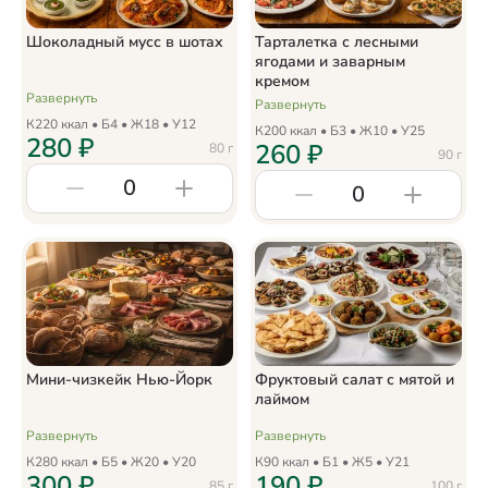
Шоколадный мусс в шотах
Тарталетка с лесными
ягодами и заварным
кремом
Развернуть
Развернуть
К
220
ккал • Б
4
• Ж
18
• У
12
К
200
ккал • Б
3
• Ж
10
• У
25
280
₽
260
₽
80
г
90
г
0
0
Мини-чизкейк Нью-Йорк
Фруктовый салат с мятой и
лаймом
Развернуть
Развернуть
К
280
ккал • Б
5
• Ж
20
• У
20
К
90
ккал • Б
1
• Ж
5
• У
21
300
₽
190
₽
85
г
100
г