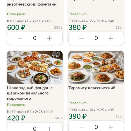
экзотическими фруктами
Развернуть
Развернуть
К
180
ккал • Б
2
• Ж
1
• У
40
К
350
ккал • Б
5
• Ж
18
• У
40
600
₽
380
₽
250
г
110
г
0
0
Шоколадный фондан с
Тирамису классический
шариком ванильного
мороженого
Развернуть
Развернуть
К
390
ккал • Б
8
• Ж
25
• У
35
К
450
ккал • Б
7
• Ж
28
• У
40
390
₽
420
₽
130
г
140
г
0
0