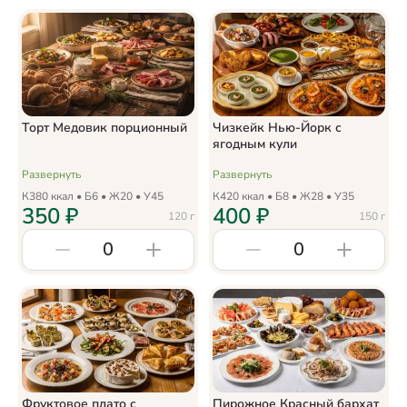
Торт Медовик порционный
Чизкейк Нью-Йорк с
ягодным кули
Развернуть
Развернуть
К
380
ккал • Б
6
• Ж
20
• У
45
К
420
ккал • Б
8
• Ж
28
• У
35
350
₽
400
₽
120
г
150
г
0
0
Фруктовое плато с
Пирожное Красный бархат