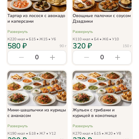
Тартар из лосося с авокадо
Овощные палочки с соусом
и каперсами
Дзадзики
Развернуть
Развернуть
К
220
ккал • Б
15
• Ж
15
• У
6
К
110
ккал • Б
4
• Ж
6
• У
10
580
₽
320
₽
90
г
150
г
0
0
Мини-шашлычки из курицы
Жульен с грибами и
с ананасом
курицей в кокотнице
Развернуть
Развернуть
К
190
ккал • Б
18
• Ж
7
• У
12
К
270
ккал • Б
15
• Ж
20
• У
8