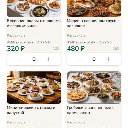
Весенние роллы с овощами
Мидии в сливочном соусе с
и сладким чили
чесноком
Развернуть
Развернуть
К
180
ккал • Б
5
• Ж
10
• У
18
К
240
ккал • Б
18
• Ж
15
• У
8
320
₽
480
₽
100
г
150
г
0
0
Мини-пирожки с мясом и
Гребешки, запеченные с
капустой
пармезаном
Развернуть
Развернуть