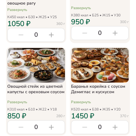
овощное рагу
Развернуть
Развернуть
К
380
ккал • Б
25
• Ж
15
• У
30
К
450
ккал • Б
30
• Ж
25
• У
25
950
₽
1050
₽
300
г
360
г
0
0
Овощной стейк из цветной
Баранья корейка с соусом
капусты с ореховым соусом
Демиглас и кускусом
Развернуть
Развернуть
К
310
ккал • Б
10
• Ж
22
• У
18
К
520
ккал • Б
38
• Ж
35
• У
20
850
₽
1450
₽
280
г
370
г
0
0