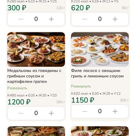
К
260
ккал • Б
10
• Ж
15
• У
25
К
210
ккал • Б
18
• Ж
12
• У
5
300
₽
620
₽
120
г
80
г
0
0
Медальоны из говядины с
Филе лосося с овощами
грибным соусом и
гриль и лимонным соусом
картофелем гратен
Развернуть
Развернуть
К
420
ккал • Б
30
• Ж
28
• У
12
К
480
ккал • Б
35
• Ж
30
• У
20
1150
₽
1200
₽
300
г
350
г
0
0