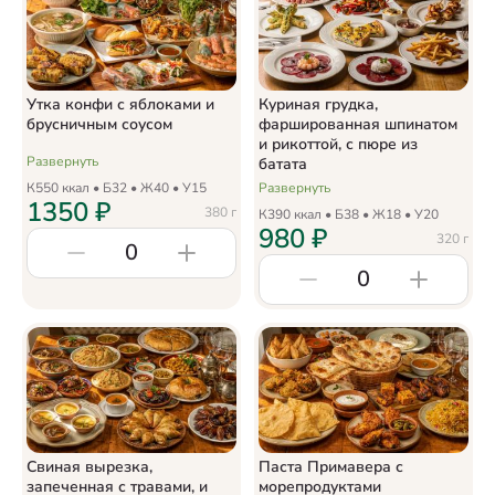
Утка конфи с яблоками и
Куриная грудка,
брусничным соусом
фаршированная шпинатом
и рикоттой, с пюре из
Развернуть
батата
К
550
ккал • Б
32
• Ж
40
• У
15
Развернуть
1350
₽
380
г
К
390
ккал • Б
38
• Ж
18
• У
20
980
₽
320
г
0
0
Свиная вырезка,
Паста Примавера с
запеченная с травами, и
морепродуктами