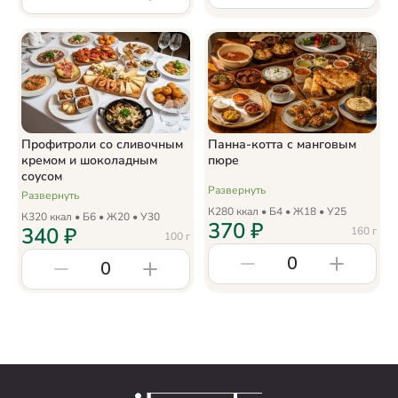
Профитроли со сливочным
Панна-котта с манговым
кремом и шоколадным
пюре
соусом
Развернуть
Развернуть
К
280
ккал • Б
4
• Ж
18
• У
25
К
320
ккал • Б
6
• Ж
20
• У
30
370
₽
340
₽
160
г
100
г
0
0