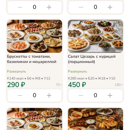
0
0
Брускетты с томатами,
Салат Цезарь с курицей
базиликом и моцареллой
(порционный)
Развернуть
Развернуть
К
140
ккал • Б
6
• Ж
8
• У
12
К
280
ккал • Б
20
• Ж
18
• У
10
290
₽
450
₽
70
г
180
г
0
0