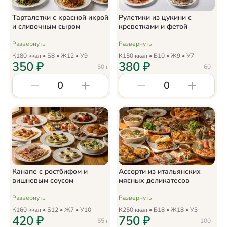
Тарталетки с красной икрой
Рулетики из цукини с
и сливочным сыром
креветками и фетой
Развернуть
Развернуть
К
180
ккал • Б
8
• Ж
12
• У
9
К
150
ккал • Б
10
• Ж
9
• У
7
350
₽
380
₽
50
г
60
г
0
0
Канапе с ростбифом и
Ассорти из итальянских
вишневым соусом
мясных деликатесов
Развернуть
Развернуть
К
160
ккал • Б
12
• Ж
7
• У
10
К
250
ккал • Б
18
• Ж
18
• У
3
420
₽
750
₽
55
г
100
г