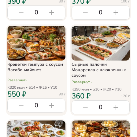
390
₽
370
₽
80
г
100
г
0
0
Креветки темпура с соусом
Сырные палочки
Васаби-майонез
Моцарелла с клюквенным
соусом
Развернуть
Развернуть
К
320
ккал • Б
14
• Ж
25
• У
10
К
290
ккал • Б
16
• Ж
20
• У
10
550
₽
360
₽
90
г
120
г
0
0