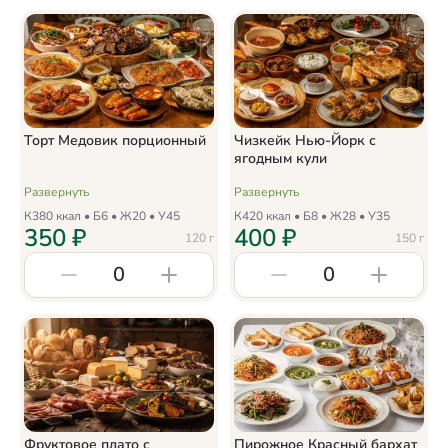
Торт Медовик порционный
Чизкейк Нью-Йорк с
ягодным кули
Развернуть
Развернуть
К
380
ккал • Б
6
• Ж
20
• У
45
К
420
ккал • Б
8
• Ж
28
• У
35
350
₽
400
₽
120
г
150
г
0
0
Фруктовое плато с
Пирожное Красный бархат