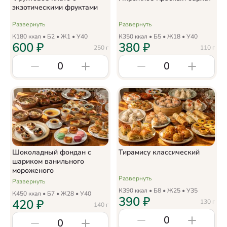
экзотическими фруктами
Развернуть
Развернуть
К
180
ккал • Б
2
• Ж
1
• У
40
К
350
ккал • Б
5
• Ж
18
• У
40
600
₽
380
₽
250
г
110
г
0
0
Шоколадный фондан с
Тирамису классический
шариком ванильного
мороженого
Развернуть
Развернуть
К
390
ккал • Б
8
• Ж
25
• У
35
К
450
ккал • Б
7
• Ж
28
• У
40
390
₽
420
₽
130
г
140
г
0
0