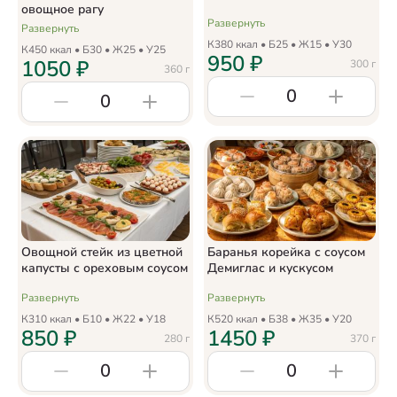
овощное рагу
Развернуть
Развернуть
К
380
ккал • Б
25
• Ж
15
• У
30
К
450
ккал • Б
30
• Ж
25
• У
25
950
₽
1050
₽
300
г
360
г
0
0
Овощной стейк из цветной
Баранья корейка с соусом
капусты с ореховым соусом
Демиглас и кускусом
Развернуть
Развернуть
К
310
ккал • Б
10
• Ж
22
• У
18
К
520
ккал • Б
38
• Ж
35
• У
20
850
₽
1450
₽
280
г
370
г
0
0