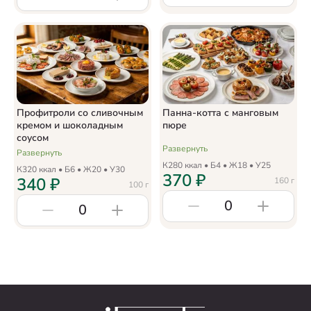
Профитроли со сливочным
Панна-котта с манговым
кремом и шоколадным
пюре
соусом
Развернуть
Развернуть
К
280
ккал • Б
4
• Ж
18
• У
25
К
320
ккал • Б
6
• Ж
20
• У
30
370
₽
340
₽
160
г
100
г
0
0