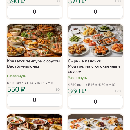
390
₽
370
₽
80
г
100
г
0
0
Креветки темпура с соусом
Сырные палочки
Васаби-майонез
Моцарелла с клюквенным
соусом
Развернуть
Развернуть
К
320
ккал • Б
14
• Ж
25
• У
10
К
290
ккал • Б
16
• Ж
20
• У
10
550
₽
360
₽
90
г
120
г
0
0