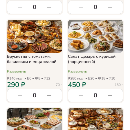
0
0
Брускетты с томатами,
Салат Цезарь с курицей
базиликом и моцареллой
(порционный)
Развернуть
Развернуть
К
140
ккал • Б
6
• Ж
8
• У
12
К
280
ккал • Б
20
• Ж
18
• У
10
290
₽
450
₽
70
г
180
г
0
0