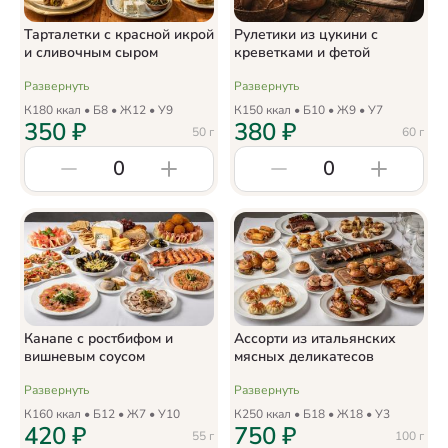
Тарталетки с красной икрой
Рулетики из цукини с
и сливочным сыром
креветками и фетой
Развернуть
Развернуть
К
180
ккал • Б
8
• Ж
12
• У
9
К
150
ккал • Б
10
• Ж
9
• У
7
350
₽
380
₽
50
г
60
г
0
0
Канапе с ростбифом и
Ассорти из итальянских
вишневым соусом
мясных деликатесов
Развернуть
Развернуть
К
160
ккал • Б
12
• Ж
7
• У
10
К
250
ккал • Б
18
• Ж
18
• У
3
420
₽
750
₽
55
г
100
г