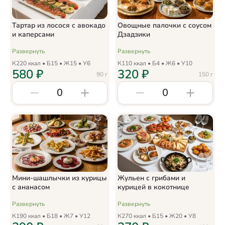
Тартар из лосося с авокадо
Овощные палочки с соусом
и каперсами
Дзадзики
Развернуть
Развернуть
К
220
ккал • Б
15
• Ж
15
• У
6
К
110
ккал • Б
4
• Ж
6
• У
10
580
₽
320
₽
90
г
150
г
0
0
Мини-шашлычки из курицы
Жульен с грибами и
с ананасом
курицей в кокотнице
Развернуть
Развернуть
К
190
ккал • Б
18
• Ж
7
• У
12
К
270
ккал • Б
15
• Ж
20
• У
8