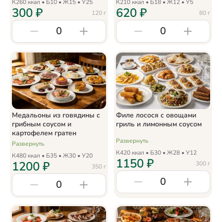
К
260
ккал • Б
10
• Ж
15
• У
25
К
210
ккал • Б
18
• Ж
12
• У
5
300
₽
620
₽
120
г
80
г
0
0
Медальоны из говядины с
Филе лосося с овощами
грибным соусом и
гриль и лимонным соусом
картофелем гратен
Развернуть
Развернуть
К
420
ккал • Б
30
• Ж
28
• У
12
К
480
ккал • Б
35
• Ж
30
• У
20
1150
₽
1200
₽
300
г
350
г
0
0