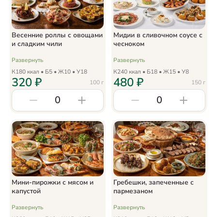
Весенние роллы с овощами
Мидии в сливочном соусе с
и сладким чили
чесноком
Развернуть
Развернуть
К
180
ккал • Б
5
• Ж
10
• У
18
К
240
ккал • Б
18
• Ж
15
• У
8
320
₽
480
₽
100
г
150
г
0
0
Мини-пирожки с мясом и
Гребешки, запеченные с
капустой
пармезаном
Развернуть
Развернуть