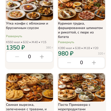
Утка конфи с яблоками и
Куриная грудка,
брусничным соусом
фаршированная шпинатом
и рикоттой, с пюре из
Развернуть
батата
К
550
ккал • Б
32
• Ж
40
• У
15
Развернуть
1350
₽
380
г
К
390
ккал • Б
38
• Ж
18
• У
20
980
₽
320
г
0
0
Свиная вырезка,
Паста Примавера с
запеченная с травами, и
морепродуктами