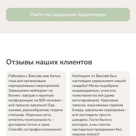
Найти по заданным параметрам
Отзывы наших клиентов
Работаем с Bancate уже более
Кейтеринг от Bancate был
года для организации
настоящим украшением нашей
корпоративных мероприятий.
свадьбы! Меню подобрали
Заказывали кейтеринг на
индивидуально, учли все
бизнес-завтрак и крупную
пожелания гостей (даже
конференцию на 500 человек –
вегетарианцев). Красивые
всё прошло идеально! Еда
закуски, изысканные горячие
свежая, разнообразная, подача
блюда, идеальная сервировка –
стильная. Отдельно хочу
всё выглядело просто
отметить пунктуальность –
шикарно. Гости были в
доставили точно в срок.
восторге, а мы смогли
Спасибо за профессионализм!
насладиться праздником без
лишних хлопот!