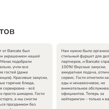
тов
г от Bancate был
Нам нужно было организ
им украшением нашей
стильный фуршет для де
 Меню подобрали
партнеров, и Bancate спр
ально, учли все
100%! Вкусные закуски,
я гостей (даже
аккуратная подача, отли
анцев). Красивые закуски,
сервис. Гости отметили к
ые горячие блюда,
еды и ненавязчивое, но
я сервировка – всё
внимательное обслужива
о просто шикарно. Гости
официантов. Теперь за
сторге, а мы смогли
кейтерингом – только к в
ься праздником без