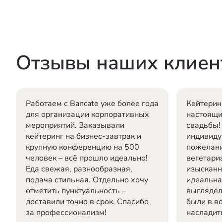
Отзывы наших клиен
Работаем с Bancate уже более года
Кейтерин
для организации корпоративных
настоящ
мероприятий. Заказывали
свадьбы!
кейтеринг на бизнес-завтрак и
индивиду
крупную конференцию на 500
пожелани
человек – всё прошло идеально!
вегетари
Еда свежая, разнообразная,
изысканн
подача стильная. Отдельно хочу
идеальна
отметить пунктуальность –
выглядел
доставили точно в срок. Спасибо
были в во
за профессионализм!
насладит