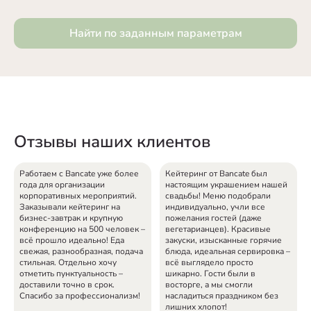
Найти по заданным параметрам
Отзывы наших клиентов
Работаем с Bancate уже более
Кейтеринг от Bancate был
года для организации
настоящим украшением нашей
корпоративных мероприятий.
свадьбы! Меню подобрали
Заказывали кейтеринг на
индивидуально, учли все
бизнес-завтрак и крупную
пожелания гостей (даже
конференцию на 500 человек –
вегетарианцев). Красивые
всё прошло идеально! Еда
закуски, изысканные горячие
свежая, разнообразная, подача
блюда, идеальная сервировка –
стильная. Отдельно хочу
всё выглядело просто
отметить пунктуальность –
шикарно. Гости были в
доставили точно в срок.
восторге, а мы смогли
Спасибо за профессионализм!
насладиться праздником без
лишних хлопот!