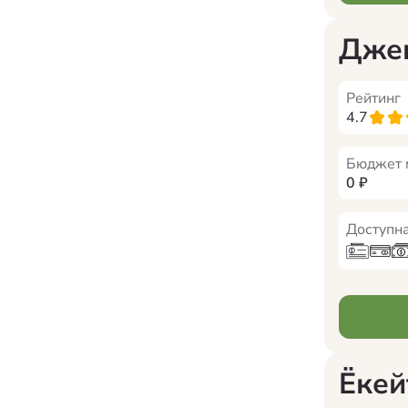
Джек
Рейтинг
4.7
Бюджет 
0
₽
Доступна
Ёкей