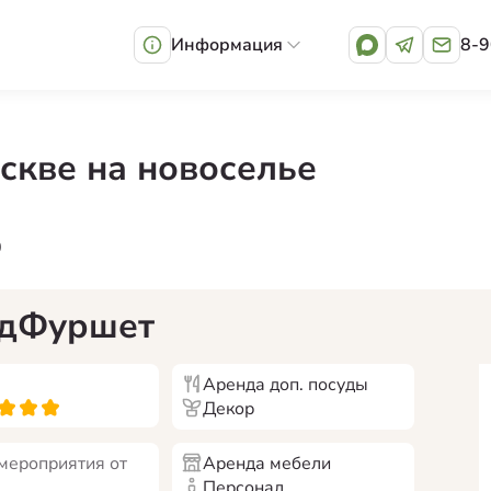
Информация
8-9
скве на новоселье
0
ндФуршет
Аренда доп. посуды
Декор
мероприятия от
Аренда мебели
Персонал